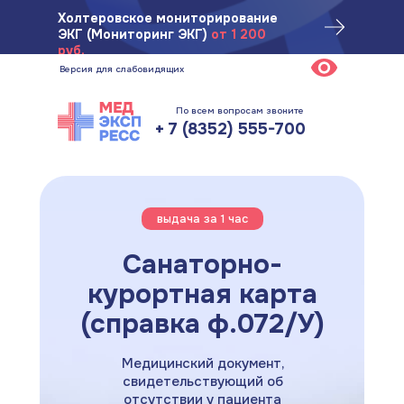
Санаторно-курортная
Ул. Ярмарочная, 1/25, 2 этаж
Холтеровское мониторирование
ЭКГ (Мониторинг ЭКГ)
от 1 200
карта (справка ф.072/
руб.
У)
Версия для слабовидящих
По всем вопросам звоните
+ 7 (8352) 555-700
выдача за 1 час
Санаторно-
курортная карта
(справка ф.072/У)
Медицинский документ,
свидетельствующий об
отсутствии у пациента