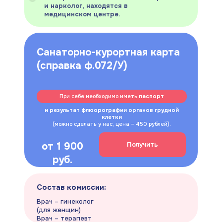
и нарколог, находятся в
медицинском центре.
Санаторно-курортная карта
(справка ф.072/У)
При себе необходимо иметь
паспорт
и результат флюорографии органов грудной
клетки
(можно сделать у нас, цена – 450 рублей).
от 1 900
Получить
руб.
Состав комиссии:
Врач – гинеколог
(для женщин)
Врач – терапевт