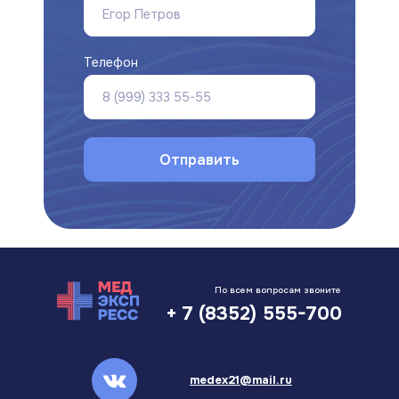
Телефон
Корпо
юорография
УЗИ
О нас
Контакты
Цены
Отправить
По всем вопросам звоните
+ 7 (8352) 555-700
medex21@mail.ru