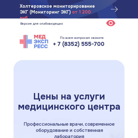
Цены на услуги
Ул. Ярмарочная, 1/25, 2 этаж
Холтеровское мониторирование
медицинского центра
ЭКГ (Мониторинг ЭКГ)
от 1 200
руб.
Версия для слабовидящих
По всем вопросам звоните
+ 7 (8352) 555-700
Цены на услуги
медицинского центра
Профессиональные врачи, современное
оборудование и собственная
лаборатория