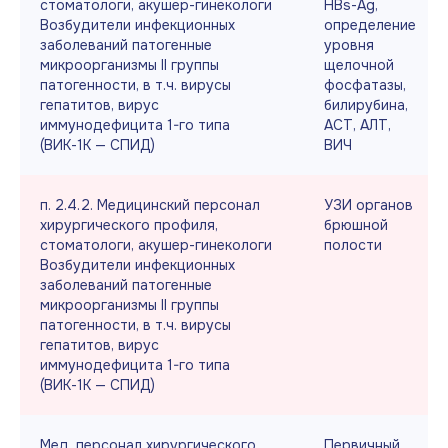
стоматологи, акушер-гинекологи
HBs-Ag,
Возбудители инфекционных
определение
заболеваний патогенные
уровня
микроорганизмы II группы
щелочной
патогенности, в т.ч. вирусы
фосфатазы,
гепатитов, вирус
билирубина,
иммунодефицита 1-го типа
АСТ, АЛТ,
(ВИК-1К — СПИД)
ВИЧ
п. 2.4.2. Медицинский персонал
УЗИ органов
хирургического профиля,
брюшной
стоматологи, акушер-гинекологи
полости
Возбудители инфекционных
заболеваний патогенные
микроорганизмы II группы
патогенности, в т.ч. вирусы
гепатитов, вирус
иммунодефицита 1-го типа
(ВИК-1К — СПИД)
Мед. персонал хирургического
Первичный