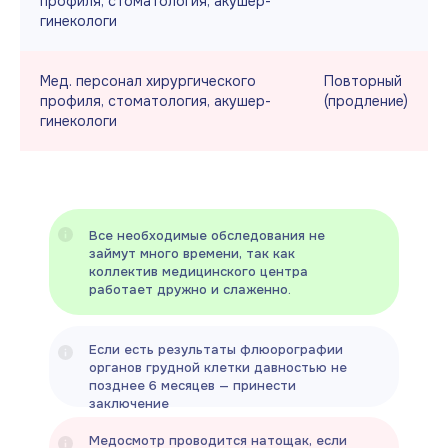
профиля, стоматология, акушер-
гинекологи
Мед. персонал хирургического
Повторный
профиля, стоматология, акушер-
(продление)
гинекологи
Все необходимые обследования не
займут много времени, так как
коллектив медицинского центра
работает дружно и слаженно.
Если есть результаты флюорографии
органов грудной клетки давностью не
позднее 6 месяцев — принести
заключение
Медосмотр проводится натощак, если