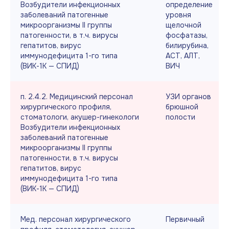
Возбудители инфекционных
определение
заболеваний патогенные
уровня
микроорганизмы II группы
щелочной
патогенности, в т.ч. вирусы
фосфатазы,
гепатитов, вирус
билирубина,
иммунодефицита 1-го типа
АСТ, АЛТ,
(ВИК-1К — СПИД)
ВИЧ
п. 2.4.2. Медицинский персонал
УЗИ органов
хирургического профиля,
брюшной
стоматологи, акушер-гинекологи
полости
Возбудители инфекционных
заболеваний патогенные
микроорганизмы II группы
патогенности, в т.ч. вирусы
гепатитов, вирус
иммунодефицита 1-го типа
(ВИК-1К — СПИД)
Мед. персонал хирургического
Первичный