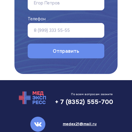
Телефон
Корпо
юорография
УЗИ
О нас
Контакты
Цены
Отправить
По всем вопросам звоните
+ 7 (8352) 555-700
medex21@mail.ru