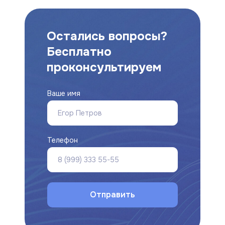
Рыбаков Эдуард
Викторова Вера
Васильевич
Павловна
Врач психиатр-
Врач УЗИ
Остались вопросы?
нарколог
Бесплатно
проконсультируем
Ваше имя
Телефон
Корпо
юорография
УЗИ
О нас
Контакты
Цены
Отправить